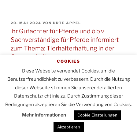
Reitlehrerin
Gutachter
sozialversicherungspflichtig?“
für
VERÖFFENTLICHT
20. MAI 2024
VON
URTE APPEL
Pferde
AM
Ihr Gutachter für Pferde und ö.b.v.
und
Sachverständige für Pferde informiert
ö.b.v.
zum Thema: Tierhalterhaftung in der
Sachverständige
Gruppenhaltung
COOKIES
für
Diese Webseite verwendet Cookies, um die
Pferde
AG Freising 18.09.2014 Az. C 7
Benutzerfreundlichkeit zu verbessern. Durch die Nutzung
informiert
682/14
dieser Webseite stimmen Sie unserer detaillierten
zum
Datenschutzrichtlinie zu. Durch Zustimmung dieser
Thema:
Bedingungen akzeptieren Sie die Verwendung von Cookies.
Haftung
Mehr Informationen
Cookie Einstellungen
Im vorliegenden Fall war es innerhalb der
des
Gruppenhaltung von drei Pferden zu einer
Akzeptieren
Pensionsstallbetreibers
Schlagverletzung an eines der drei Pferde