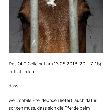
zum
Thema:
Unzulässige
Androhung
der
Wegnahme
eines
Tieres
Das OLG Celle hat am 13.08.2018 (20 U 7-18)
für
entschieden,
die
Zukunft
dass
durch
das
wer mobile Pferdeboxen liefert, auch dafür
Veterinäramt“
sorgen muss, dass sich die Pferde beim