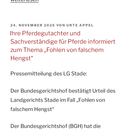
Pferdegutachter
und
VERÖFFENTLICHT
24. NOVEMBER 2025
VON
URTE APPEL
Sachverständige
AM
Ihre Pferdegutachter und
ö.b.v.
Sachverständige für Pferde informiert
für
zum Thema „Fohlen von falschem
Pferde
Hengst“
informiert
zum
Pressemitteilung des LG Stade:
Thema
Der Bundesgerichtshof bestätigt Urteil des
Verkehrssicherungspflichten
Landgerichts Stade im Fall „Fohlen von
und
falschem Hengst“
Haftung
des
Der Bundesgerichtshof (BGH) hat die
Betreibers