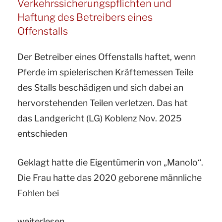
Verkehrssicherungspflichten und
informiert
Haftung des Betreibers eines
zum
Offenstalls
Thema:
Der Betreiber eines Offenstalls haftet, wenn
Konkurrierende
Pferde im spielerischen Kräftemessen Teile
Tierhalterhaftung
des Stalls beschädigen und sich dabei an
–
hervorstehenden Teilen verletzen. Das hat
passiv
das Landgericht (LG) Koblenz Nov. 2025
verhaltenes
entschieden
Pferd
verwirklicht
Geklagt hatte die Eigentümerin von „Manolo“.
keine
Die Frau hatte das 2020 geborene männliche
Tiergefahr“
Fohlen bei
„Ihr
weiterlesen