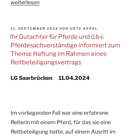
„Ihr
weiterlesen
Grasnarbe
Gutachter
und
für
das
VERÖFFENTLICHT
11. SEPTEMBER 2024
VON
URTE APPEL
Pferde
Bundesbodenschutzgesetz
AM
Ihr Gutachter für Pferde und ö.b.v.
und
(BBodSchG).“
Pferdesachverständige informiert zum
ö.b.v.
Thema: Haftung im Rahmen eines
Sachverständige
Reitbeteiligungsvertrags
für
Pferde
LG Saarbrücken 11.04.2024
informieren
zum
Thema:
Im vorliegenden Fall war eine erfahrene
Haftung
Reiterin mit einem Pferd, für das sie eine
und
Reitbeteiligung hatte, auf einem Ausritt im
Beweislast