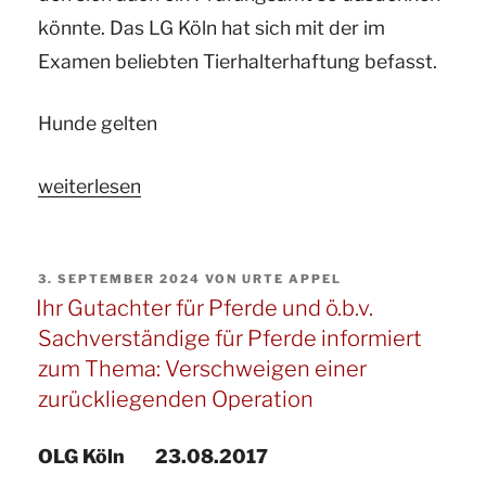
könnte. Das LG Köln hat sich mit der im
eines
Examen beliebten Tierhalterhaftung befasst.
Reitbeteiligungsvertrags“
Hunde gelten
„Ihr
weiterlesen
Gutachter
für
VERÖFFENTLICHT
3. SEPTEMBER 2024
VON
URTE APPEL
Pferde
AM
Ihr Gutachter für Pferde und ö.b.v.
informiert:
Sachverständige für Pferde informiert
Heute
zum Thema: Verschweigen einer
ein
zurückliegenden Operation
auf
das
OLG Köln 23.08.2017