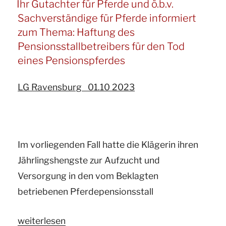
Ihr Gutachter für Pferde und ö.b.v.
und
Sachverständige für Pferde informiert
ö.b.v.
zum Thema: Haftung des
Sachverständige
Pensionsstallbetreibers für den Tod
informiert
eines Pensionspferdes
zum
LG Ravensburg 01.10 2023
Thema:
Wann
ist
ein
Im vorliegenden Fall hatte die Klägerin ihren
Reitverein
Jährlingshengste zur Aufzucht und
für
Versorgung in den vom Beklagten
seine
betriebenen Pferdepensionsstall
selbständig
arbeitende
„Ihr
weiterlesen