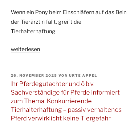
zum
Wenn ein Pony beim Einschläfern auf das Bein
Thema:
der Tierärztin fällt, greift die
Risiko
Tierhalterhaftung
und
Haftung
„Ihr
weiterlesen
bei
Gutachter
der
und
Vergesellschaftung
VERÖFFENTLICHT
26. NOVEMBER 2025
VON
URTE APPEL
ö.b.v.
von
AM
Ihr Pferdegutachter und ö.b.v.
Sachverständige
Pferden“
Sachverständige für Pferde informiert
für
zum Thema: Konkurrierende
Pferde
Tierhalterhaftung – passiv verhaltenes
informiert
Pferd verwirklicht keine Tiergefahr
zur
Frage: