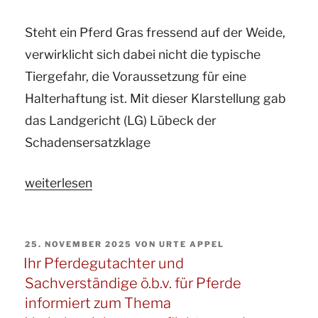
Greift
Steht ein Pferd Gras fressend auf der Weide,
die
verwirklicht sich dabei nicht die typische
Tierhalterhaftung,
Tiergefahr, die Voraussetzung für eine
wenn
Halterhaftung ist. Mit dieser Klarstellung gab
ein
das Landgericht (LG) Lübeck der
Pony
Schadensersatzklage
beim
Einschläfern
„Ihr
weiterlesen
auf
Pferdegutachter
das
und
Bein
VERÖFFENTLICHT
25. NOVEMBER 2025
VON
URTE APPEL
ö.b.v.
der
AM
Ihr Pferdegutachter und
Sachverständige
Tierärztin
Sachverständige ö.b.v. für Pferde
für
fällt?“
informiert zum Thema
Pferde