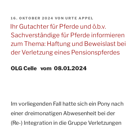
Gutachter
für
VERÖFFENTLICHT
16. OKTOBER 2024
VON
URTE APPEL
Pferde
AM
Ihr Gutachter für Pferde und ö.b.v.
und
Sachverständige für Pferde informieren
ö.b.v.
zum Thema: Haftung und Beweislast bei
Sachverständige
der Verletzung eines Pensionspferdes
für
Pferde
OLG Celle vom 08.01.2024
informiert
zum
Thema:
Im vorliegenden Fall hatte sich ein Pony nach
Eine
einer dreimonatigen Abwesenheit bei der
durch
(Re-) Integration in die Gruppe Verletzungen
Überweidung
zerstörte