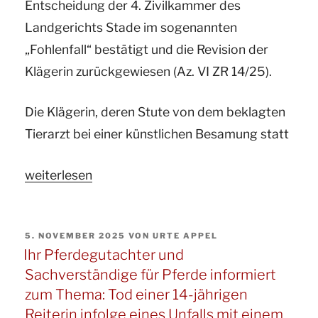
Entscheidung der 4. Zivilkammer des
eines
Landgerichts Stade im sogenannten
Offenstalls“
„Fohlenfall“ bestätigt und die Revision der
Klägerin zurückgewiesen (Az. VI ZR 14/25).
Die Klägerin, deren Stute von dem beklagten
Tierarzt bei einer künstlichen Besamung statt
„Ihre
weiterlesen
Pferdegutachter
und
VERÖFFENTLICHT
5. NOVEMBER 2025
VON
URTE APPEL
Sachverständige
AM
Ihr Pferdegutachter und
für
Sachverständige für Pferde informiert
Pferde
zum Thema: Tod einer 14-jährigen
informiert
Reiterin infolge eines Unfalls mit einem