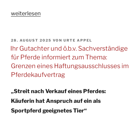
„Ihr
weiterlesen
Pferdegutachter
und
VERÖFFENTLICHT
28. AUGUST 2025
VON
URTE APPEL
Sachverständige
AM
Ihr Gutachter und ö.b.v. Sachverständige
für
für Pferde informiert zum Thema:
Pferde
Grenzen eines Haftungsausschlusses im
informiert
Pferdekaufvertrag
zum
Thema:
„Streit nach Verkauf eines Pferdes:
Tod
Käuferin hat Anspruch auf ein als
einer
Sportpferd geeignetes Tier“
14-
jährigen
Reiterin