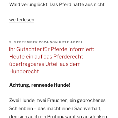
Wald verunglückt. Das Pferd hatte aus nicht
bei
der
„Ihr
weiterlesen
Verletzung
Gutachter
eines
für
Pensionspferdes“
VERÖFFENTLICHT
5. SEPTEMBER 2024
VON
URTE APPEL
Pferde
AM
Ihr Gutachter für Pferde informiert:
und
Heute ein auf das Pferderecht
ö.b.v.
übertragbares Urteil aus dem
Pferdesachverständige
Hunderecht.
informiert
zum
Achtung, rennende Hunde!
Thema:
Zwei Hunde, zwei Frauchen, ein gebrochenes
Haftung
Schienbein – das macht einen Sachverhalt,
im
den sich auch ein Prüfungsamt so ausdenken
Rahmen