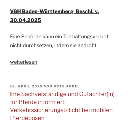
Thema:
VGH Baden-Württemberg Beschl. v.
Gewährleistungsrechte
30.04.2025
beim
Kauf
Eine Behörde kann ein Tierhaltungsverbot
eines
nicht durchsetzen, indem sie androht
Pferdes“
„Ihr
weiterlesen
Gutachter
für
VERÖFFENTLICHT
16. APRIL 2025
VON
URTE APPEL
Pferde
AM
Ihre Sachverständige und Gutachter(in)
und
für Pferde informiert:
ö.b.v.
Verkehrssicherungspflicht bei mobilen
Sachverständige
Pferdeboxen
informiert