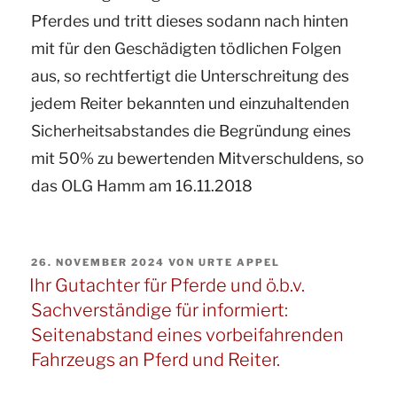
Pferdes und tritt dieses sodann nach hinten
eines
mit für den Geschädigten tödlichen Folgen
verletzten
aus, so rechtfertigt die Unterschreitung des
Pferdes
jedem Reiter bekannten und einzuhaltenden
aus
Sicherheitsabstandes die Begründung eines
§
mit 50% zu bewertenden Mitverschuldens, so
833
das OLG Hamm am 16.11.2018
BGB“
VERÖFFENTLICHT
26. NOVEMBER 2024
VON
URTE APPEL
AM
Ihr Gutachter für Pferde und ö.b.v.
Sachverständige für informiert:
Seitenabstand eines vorbeifahrenden
Fahrzeugs an Pferd und Reiter.