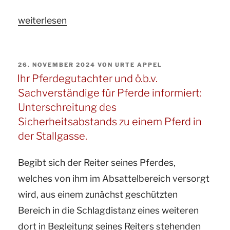
„Ihr
weiterlesen
Gutachter
für
VERÖFFENTLICHT
26. NOVEMBER 2024
VON
URTE APPEL
Pferde
AM
Ihr Pferdegutachter und ö.b.v.
und
Sachverständige für Pferde informiert:
hyppologische
Unterschreitung des
Sachverständige
Sicherheitsabstands zu einem Pferd in
informiert:
der Stallgasse.
Gruppenhaltung:
Begibt sich der Reiter seines Pferdes,
Keine
welches von ihm im Absattelbereich versorgt
Mithaftung
wird, aus einem zunächst geschützten
durch
Bereich in die Schlagdistanz eines weiteren
den
dort in Begleitung seines Reiters stehenden
Tierhalter