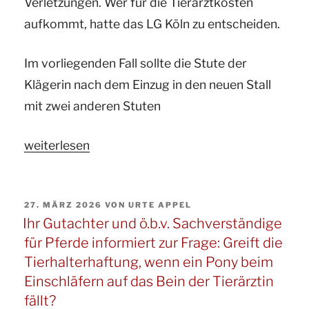
Verletzungen. Wer für die Tierarztkosten
aufkommt, hatte das LG Köln zu entscheiden.
Im vorliegenden Fall sollte die Stute der
Klägerin nach dem Einzug in den neuen Stall
mit zwei anderen Stuten
„Ihr
weiterlesen
Gutachter
für
VERÖFFENTLICHT
27. MÄRZ 2026
VON
URTE APPEL
Pferde
AM
Ihr Gutachter und ö.b.v. Sachverständige
und
für Pferde informiert zur Frage: Greift die
ö.b.v.
Tierhalterhaftung, wenn ein Pony beim
Sachverständige
Einschläfern auf das Bein der Tierärztin
informiert
fällt?