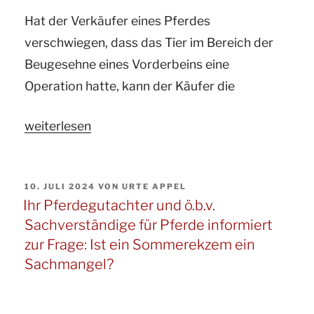
Pferderecht
Hat der Verkäufer eines Pferdes
übertragbares
verschwiegen, dass das Tier im Bereich der
Urteil
Beugesehne eines Vorderbeins eine
aus
Operation hatte, kann der Käufer die
dem
Hunderecht.“
„Ihr
weiterlesen
Gutachter
für
VERÖFFENTLICHT
10. JULI 2024
VON
URTE APPEL
Pferde
AM
Ihr Pferdegutachter und ö.b.v.
und
Sachverständige für Pferde informiert
ö.b.v.
zur Frage: Ist ein Sommerekzem ein
Sachverständige
Sachmangel?
für
Pferde