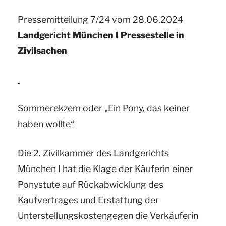
informiert
Pressemitteilung 7/24 vom 28.06.2024
zum
Landgericht München I Pressestelle in
Thema:
Zivilsachen
Verschweigen
einer
zurückliegenden
Operation“
Sommerekzem oder
„Ein Pony, das keiner
haben wollte“
Die 2. Zivilkammer des Landgerichts
München I hat die Klage der Käuferin einer
Ponystute auf Rückabwicklung des
Kaufvertrages und Erstattung der
Unterstellungskostengegen die Verkäuferin