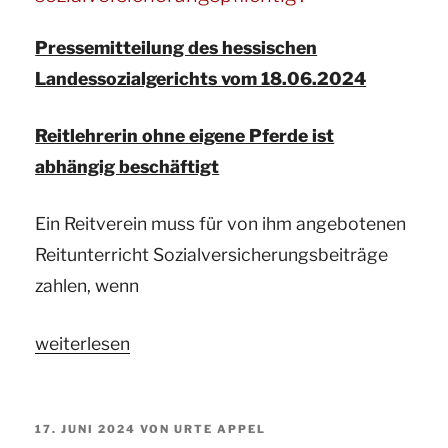
zur
Pressemitteilung des hessischen
Frage:
Landessozialgerichts vom 18.06.2024
Ist
ein
Reitlehrerin ohne eigene Pferde ist
Sommerekzem
abhängig beschäftigt
ein
Sachmangel?“
Ein Reitverein muss für von ihm angebotenen
Reitunterricht Sozialversicherungsbeiträge
zahlen, wenn
„Ihr
weiterlesen
Gutachter
für
VERÖFFENTLICHT
17. JUNI 2024
VON
URTE APPEL
Pferde
AM