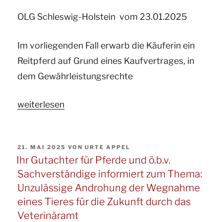
informiert
zum
OLG Schleswig-Holstein vom 23.01.2025
Thema:
Im vorliegenden Fall erwarb die Käuferin ein
Grenzen
Reitpferd auf Grund eines Kaufvertrages, in
eines
dem Gewährleistungsrechte
Haftungsausschlusses
im
„Ihre
weiterlesen
Pferdekaufvertrag“
Sachverständige
und
VERÖFFENTLICHT
21. MAI 2025
VON
URTE APPEL
Gutachterin
AM
Ihr Gutachter für Pferde und ö.b.v.
für
Sachverständige informiert zum Thema:
Pferde
Unzulässige Androhung der Wegnahme
informiert
eines Tieres für die Zukunft durch das
zum
Veterinäramt