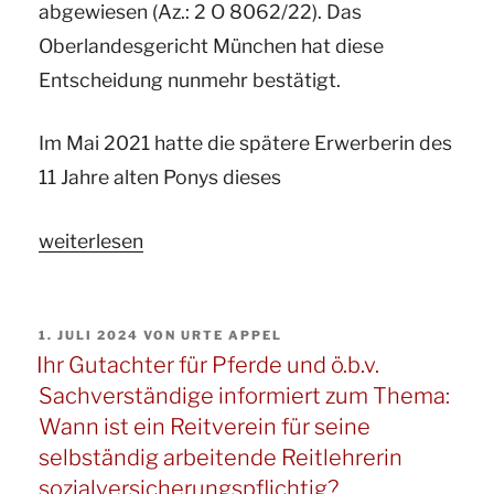
abgewiesen (Az.: 2 O 8062/22). Das
Oberlandesgericht München hat diese
Entscheidung nunmehr bestätigt.
Im Mai 2021 hatte die spätere Erwerberin des
11 Jahre alten Ponys dieses
„Ihr
weiterlesen
Pferdegutachter
und
VERÖFFENTLICHT
1. JULI 2024
VON
URTE APPEL
ö.b.v.
AM
Ihr Gutachter für Pferde und ö.b.v.
Sachverständige
Sachverständige informiert zum Thema:
für
Wann ist ein Reitverein für seine
Pferde
selbständig arbeitende Reitlehrerin
informiert
sozialversicherungspflichtig?