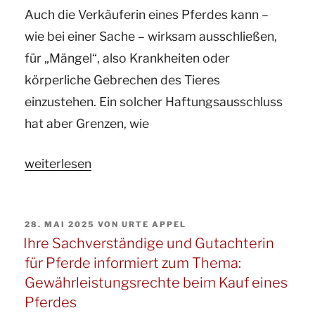
Auch die Verkäuferin eines Pferdes kann –
infolge
wie bei einer Sache – wirksam ausschließen,
eines
für „Mängel“, also Krankheiten oder
Unfalls
körperliche Gebrechen des Tieres
mit
einzustehen. Ein solcher Haftungsausschluss
einem
hat aber Grenzen, wie
Traktor“
„Ihr
weiterlesen
Gutachter
und
VERÖFFENTLICHT
28. MAI 2025
VON
URTE APPEL
ö.b.v.
AM
Ihre Sachverständige und Gutachterin
Sachverständige
für Pferde informiert zum Thema:
für
Gewährleistungsrechte beim Kauf eines
Pferde
Pferdes