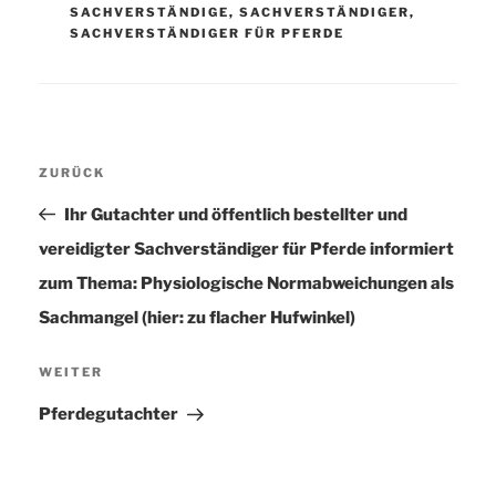
SACHVERSTÄNDIGE
,
SACHVERSTÄNDIGER
,
SACHVERSTÄNDIGER FÜR PFERDE
Beitragsnavigation
ZURÜCK
Vorheriger
Beitrag
Ihr Gutachter und öffentlich bestellter und
vereidigter Sachverständiger für Pferde informiert
zum Thema: Physiologische Normabweichungen als
Sachmangel (hier: zu flacher Hufwinkel)
WEITER
Nächster
Beitrag
Pferdegutachter