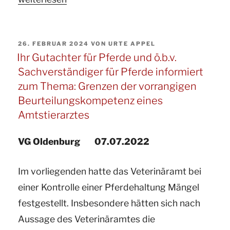
eines
Pferdegutachter
Pferdes
und
ohne
VERÖFFENTLICHT
26. FEBRUAR 2024
VON
URTE APPEL
ö.b.v.
Kontakt
AM
Ihr Gutachter für Pferde und ö.b.v.
Sachverständiger
zu
Sachverständiger für Pferde informiert
für
Artgenossen.“
zum Thema: Grenzen der vorrangigen
Pferde
Beurteilungskompetenz eines
informiert
Amtstierarztes
zumThema:
VG Oldenburg 07.07.2022
Die
Tierhalterhaftung
Im vorliegenden hatte das Veterinäramt bei
beim
einer Kontrolle einer Pferdehaltung Mängel
Berittvertrag“
festgestellt. Insbesondere hätten sich nach
Aussage des Veterinäramtes die