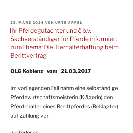
Gutachter
für
VERÖFFENTLICHT
23. MÄRZ 2024
VON
URTE APPEL
Pferde
AM
Ihr Pferdegutachter und ö.b.v.
und
Sachverständiger für Pferde informiert
ö.b.v.
zumThema: Die Tierhalterhaftung beim
Sachverständige
Berittvertrag
für
Pferde
OLG Koblenz vom 21.03.2017
informiert
Im vorliegenden Fall nahm eine selbständige
zum
Pferdewirtschaftsmeisterin (Klägerin) den
Thema:
Pferdehalter eines Berittpferdes (Beklagter)
Untersagung
auf Zahlung von
der
Einzelhaltung
„Ihr
weiterlesen