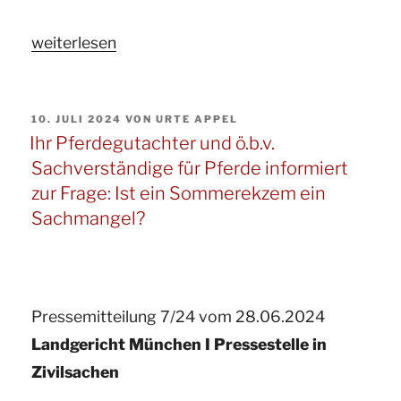
Hunderecht.“
„Ihr
weiterlesen
Gutachter
für
VERÖFFENTLICHT
10. JULI 2024
VON
URTE APPEL
Pferde
AM
Ihr Pferdegutachter und ö.b.v.
und
Sachverständige für Pferde informiert
ö.b.v.
zur Frage: Ist ein Sommerekzem ein
Sachverständige
Sachmangel?
für
Pferde
informiert
Pressemitteilung 7/24 vom 28.06.2024
zum
Landgericht München I Pressestelle in
Thema:
Zivilsachen
Verschweigen