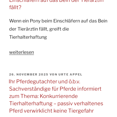
informiert
fällt?
zum
Wenn ein Pony beim Einschläfern auf das Bein
Thema:
der Tierärztin fällt, greift die
Risiko
Tierhalterhaftung
und
Haftung
„Ihr
weiterlesen
bei
Gutachter
der
und
Vergesellschaftung
VERÖFFENTLICHT
26. NOVEMBER 2025
VON
URTE APPEL
ö.b.v.
von
AM
Ihr Pferdegutachter und ö.b.v.
Sachverständige
Pferden“
Sachverständige für Pferde informiert
für
zum Thema: Konkurrierende
Pferde
Tierhalterhaftung – passiv verhaltenes
informiert
Pferd verwirklicht keine Tiergefahr
zur