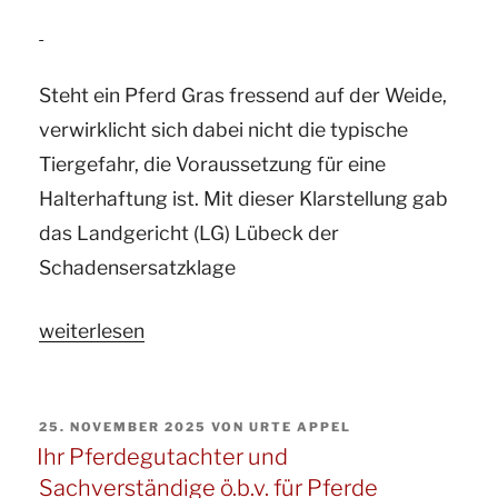
Frage:
Greift
Steht ein Pferd Gras fressend auf der Weide,
die
verwirklicht sich dabei nicht die typische
Tierhalterhaftung,
Tiergefahr, die Voraussetzung für eine
wenn
Halterhaftung ist. Mit dieser Klarstellung gab
ein
das Landgericht (LG) Lübeck der
Pony
Schadensersatzklage
beim
Einschläfern
„Ihr
weiterlesen
auf
Pferdegutachter
das
und
Bein
VERÖFFENTLICHT
25. NOVEMBER 2025
VON
URTE APPEL
ö.b.v.
der
AM
Ihr Pferdegutachter und
Sachverständige
Tierärztin
Sachverständige ö.b.v. für Pferde