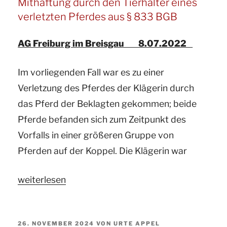
Mithaftung durch den Tierhalter eines
informiert
verletzten Pferdes aus § 833 BGB
zum
AG Freiburg im Breisgau 8.07.2022
Thema:
Unzulässige
Im vorliegenden Fall war es zu einer
Androhung
Verletzung des Pferdes der Klägerin durch
der
das Pferd der Beklagten gekommen; beide
Wegnahme
Pferde befanden sich zum Zeitpunkt des
eines
Vorfalls in einer größeren Gruppe von
Tieres
Pferden auf der Koppel. Die Klägerin war
für
die
„Ihr
weiterlesen
Zukunft
Gutachter
durch
für
das
VERÖFFENTLICHT
26. NOVEMBER 2024
VON
URTE APPEL
Pferde