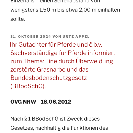
Einzelfalls – einen Seitenabstand von
wenigstens 1,50 m bis etwa 2,00 m einhalten
sollte.
VERÖFFENTLICHT
31. OKTOBER 2024
VON
URTE APPEL
AM
Ihr Gutachter für Pferde und ö.b.v.
Sachverständige für Pferde informiert
zum Thema: Eine durch Überweidung
zerstörte Grasnarbe und das
Bundesbodenschutzgesetz
(BBodSchG).
OVG NRW 18.06.2012
Nach § 1 BBodSchG ist Zweck dieses
Gesetzes, nachhaltig die Funktionen des