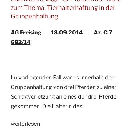
ö.b.v.
zum Thema: Tierhalterhaftung in der
Sachverständige
Gruppenhaltung
für
Pferde
AG Freising 18.09.2014 Az. C 7
informiert
682/14
zum
Thema:
Haftung
Im vorliegenden Fall war es innerhalb der
des
Gruppenhaltung von drei Pferden zu einer
Pensionsstallbetreibers
Schlagverletzung an eines der drei Pferde
für
gekommen. Die Halterin des
den
Tod
„Ihr
weiterlesen
eines
Gutachter
Pensionspferdes“