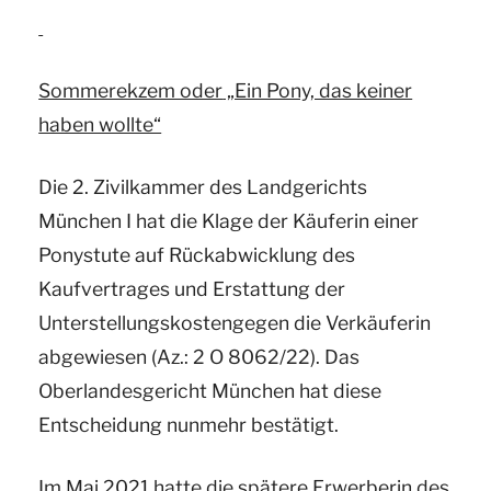
einer
zurückliegenden
Operation“
Sommerekzem oder
„Ein Pony, das keiner
haben wollte“
Die 2. Zivilkammer des Landgerichts
München I hat die Klage der Käuferin einer
Ponystute auf Rückabwicklung des
Kaufvertrages und Erstattung der
Unterstellungskostengegen die Verkäuferin
abgewiesen (Az.: 2 O 8062/22). Das
Oberlandesgericht München hat diese
Entscheidung nunmehr bestätigt.
Im Mai 2021 hatte die spätere Erwerberin des