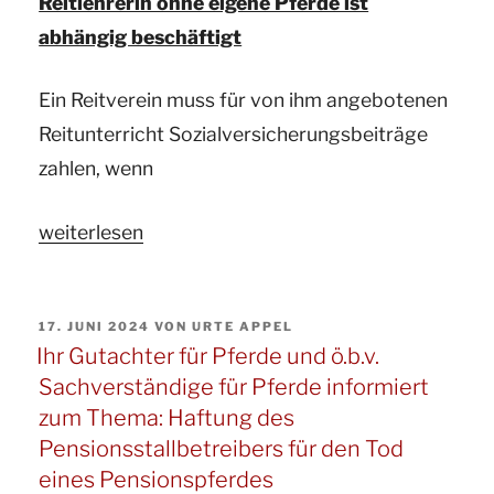
Reitlehrerin ohne eigene Pferde ist
Sommerekzem
abhängig beschäftigt
ein
Sachmangel?“
Ein Reitverein muss für von ihm angebotenen
Reitunterricht Sozialversicherungsbeiträge
zahlen, wenn
„Ihr
weiterlesen
Gutachter
für
VERÖFFENTLICHT
17. JUNI 2024
VON
URTE APPEL
Pferde
AM
Ihr Gutachter für Pferde und ö.b.v.
und
Sachverständige für Pferde informiert
ö.b.v.
zum Thema: Haftung des
Sachverständige
Pensionsstallbetreibers für den Tod
informiert
eines Pensionspferdes