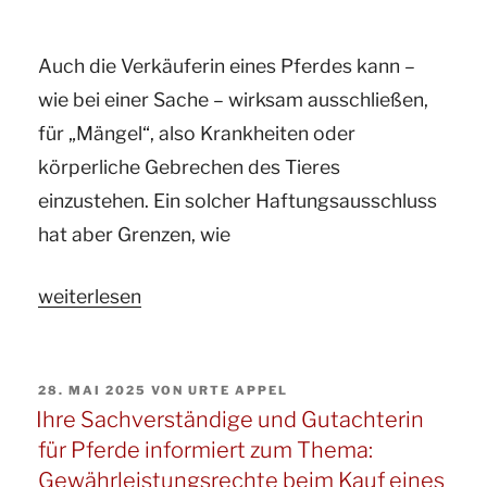
jährigen
Reiterin
Auch die Verkäuferin eines Pferdes kann –
infolge
wie bei einer Sache – wirksam ausschließen,
eines
für „Mängel“, also Krankheiten oder
Unfalls
körperliche Gebrechen des Tieres
mit
einzustehen. Ein solcher Haftungsausschluss
einem
hat aber Grenzen, wie
Traktor“
„Ihr
weiterlesen
Gutachter
und
VERÖFFENTLICHT
28. MAI 2025
VON
URTE APPEL
ö.b.v.
AM
Ihre Sachverständige und Gutachterin
Sachverständige
für Pferde informiert zum Thema:
für
Gewährleistungsrechte beim Kauf eines