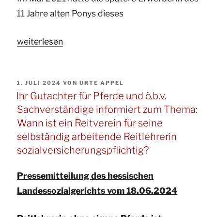
11 Jahre alten Ponys dieses
„Ihr
weiterlesen
Pferdegutachter
und
VERÖFFENTLICHT
1. JULI 2024
VON
URTE APPEL
ö.b.v.
AM
Ihr Gutachter für Pferde und ö.b.v.
Sachverständige
Sachverständige informiert zum Thema:
für
Wann ist ein Reitverein für seine
Pferde
selbständig arbeitende Reitlehrerin
informiert
sozialversicherungspflichtig?
zur
Pressemitteilung des hessischen
Frage:
Landessozialgerichts vom 18.06.2024
Ist
ein