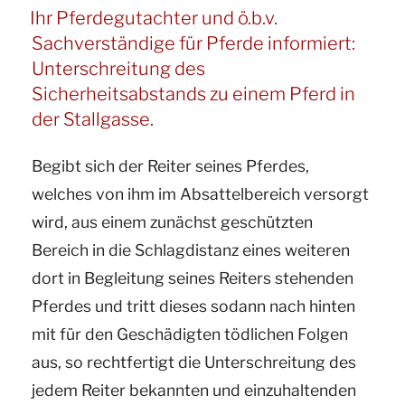
Veterinäramt“
AM
Ihr Pferdegutachter und ö.b.v.
und
Sachverständige für Pferde informiert:
hyppologische
Unterschreitung des
Sachverständige
Sicherheitsabstands zu einem Pferd in
informiert:
der Stallgasse.
Gruppenhaltung:
Begibt sich der Reiter seines Pferdes,
Keine
welches von ihm im Absattelbereich versorgt
Mithaftung
wird, aus einem zunächst geschützten
durch
Bereich in die Schlagdistanz eines weiteren
den
dort in Begleitung seines Reiters stehenden
Tierhalter
Pferdes und tritt dieses sodann nach hinten
eines
mit für den Geschädigten tödlichen Folgen
verletzten
aus, so rechtfertigt die Unterschreitung des
Pferdes
jedem Reiter bekannten und einzuhaltenden
aus