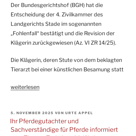
Der Bundesgerichtshof (BGH) hat die
Betreibers
Entscheidung der 4. Zivilkammer des
eines
Landgerichts Stade im sogenannten
Offenstalls“
„Fohlenfall“ bestätigt und die Revision der
Klägerin zurückgewiesen (Az. VI ZR 14/25).
Die Klägerin, deren Stute von dem beklagten
Tierarzt bei einer künstlichen Besamung statt
„Ihre
weiterlesen
Pferdegutachter
und
VERÖFFENTLICHT
5. NOVEMBER 2025
VON
URTE APPEL
Sachverständige
AM
Ihr Pferdegutachter und
für
Sachverständige für Pferde informiert
Pferde