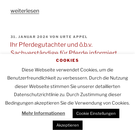
„Ihr
weiterlesen
Gutachter
für
VERÖFFENTLICHT
31. JANUAR 2024
VON
URTE APPEL
Pferde
AM
Ihr Pferdegutachter und ö.b.v.
und
Sachverständige für Pferde informiert
ö.b.v.
COOKIES
zum Thema:Haftung des Halters eines
Sachverständiger
Pkw wegen Verletzungen des Führers
Diese Webseite verwendet Cookies, um die
für
eines durch den Pkw aufgeschreckten
Benutzerfreundlichkeit zu verbessern. Durch die Nutzung
Pferde
Pferdes
dieser Webseite stimmen Sie unserer detaillierten
informiert
Datenschutzrichtlinie zu. Durch Zustimmung dieser
OLG Celle 20.01.2016
Bedingungen akzeptieren Sie die Verwendung von Cookies.
zum
Thema:
Mehr Informationen
Cookie Einstellungen
Im vorliegenden Fall war ein PKW auf einem
Grenzen
Akzeptieren
nur für land- und forstwirtschaftlichen
der