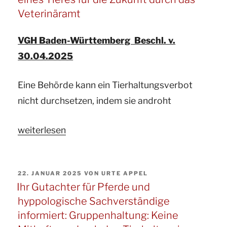
zum
Veterinäramt
Thema:
VGH Baden-Württemberg Beschl. v.
Gewährleistungsrechte
30.04.2025
beim
Kauf
Eine Behörde kann ein Tierhaltungsverbot
eines
nicht durchsetzen, indem sie androht
Pferdes“
„Ihr
weiterlesen
Gutachter
für
VERÖFFENTLICHT
22. JANUAR 2025
VON
URTE APPEL
Pferde
AM
Ihr Gutachter für Pferde und
und
hyppologische Sachverständige
ö.b.v.
informiert: Gruppenhaltung: Keine
Sachverständige