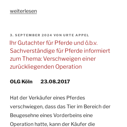
„Ihr
weiterlesen
Gutachter
für
VERÖFFENTLICHT
3. SEPTEMBER 2024
VON
URTE APPEL
Pferde
AM
Ihr Gutachter für Pferde und ö.b.v.
informiert:
Sachverständige für Pferde informiert
Heute
zum Thema: Verschweigen einer
ein
zurückliegenden Operation
auf
das
OLG Köln 23.08.2017
Pferderecht
Hat der Verkäufer eines Pferdes
übertragbares
verschwiegen, dass das Tier im Bereich der
Urteil
Beugesehne eines Vorderbeins eine
aus
Operation hatte, kann der Käufer die
dem