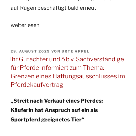
auf Rügen beschäftigt bald erneut
„Ihr
weiterlesen
Pferdegutachter
und
VERÖFFENTLICHT
28. AUGUST 2025
VON
URTE APPEL
Sachverständige
AM
Ihr Gutachter und ö.b.v. Sachverständige
für
für Pferde informiert zum Thema:
Pferde
Grenzen eines Haftungsausschlusses im
informiert
Pferdekaufvertrag
zum
Thema:
„Streit nach Verkauf eines Pferdes:
Tod
Käuferin hat Anspruch auf ein als
einer
Sportpferd geeignetes Tier“
14-