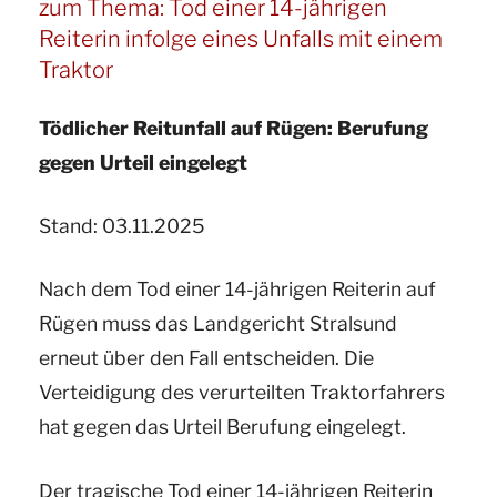
zum Thema: Tod einer 14-jährigen
informiert
Reiterin infolge eines Unfalls mit einem
zum
Traktor
Thema
Tödlicher Reitunfall auf Rügen: Berufung
„Fohlen
gegen Urteil eingelegt
von
falschem
Stand: 03.11.2025
Hengst““
Nach dem Tod einer 14-jährigen Reiterin auf
Rügen muss das Landgericht Stralsund
erneut über den Fall entscheiden. Die
Verteidigung des verurteilten Traktorfahrers
hat gegen das Urteil Berufung eingelegt.
Der tragische Tod einer 14-jährigen Reiterin