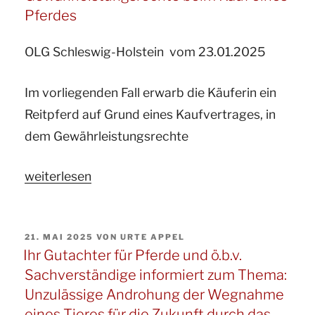
Pferde
Pferdes
informiert
zum
OLG Schleswig-Holstein vom 23.01.2025
Thema:
Im vorliegenden Fall erwarb die Käuferin ein
Grenzen
Reitpferd auf Grund eines Kaufvertrages, in
eines
dem Gewährleistungsrechte
Haftungsausschlusses
im
„Ihre
weiterlesen
Pferdekaufvertrag“
Sachverständige
und
VERÖFFENTLICHT
21. MAI 2025
VON
URTE APPEL
Gutachterin
AM
Ihr Gutachter für Pferde und ö.b.v.
für
Sachverständige informiert zum Thema:
Pferde
Unzulässige Androhung der Wegnahme
informiert
eines Tieres für die Zukunft durch das