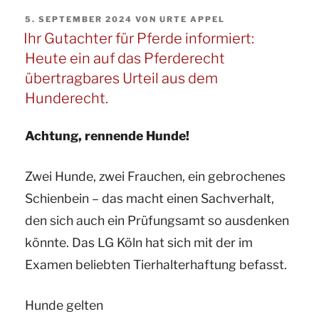
für
Pensionspferdes“
VERÖFFENTLICHT
5. SEPTEMBER 2024
VON
URTE APPEL
Pferde
AM
Ihr Gutachter für Pferde informiert:
und
Heute ein auf das Pferderecht
ö.b.v.
übertragbares Urteil aus dem
Pferdesachverständige
Hunderecht.
informiert
zum
Achtung, rennende Hunde!
Thema:
Zwei Hunde, zwei Frauchen, ein gebrochenes
Haftung
Schienbein – das macht einen Sachverhalt,
im
den sich auch ein Prüfungsamt so ausdenken
Rahmen
könnte. Das LG Köln hat sich mit der im
eines
Examen beliebten Tierhalterhaftung befasst.
Reitbeteiligungsvertrags“
Hunde gelten