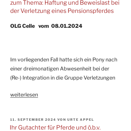
zum Thema: Haftung und Beweislast bei
Sachverständige
der Verletzung eines Pensionspferdes
für
Pferde
OLG Celle vom 08.01.2024
informiert
zum
Thema:
Im vorliegenden Fall hatte sich ein Pony nach
Eine
einer dreimonatigen Abwesenheit bei der
durch
(Re-) Integration in die Gruppe Verletzungen
Überweidung
zerstörte
„Ihr
weiterlesen
Grasnarbe
Gutachter
und
für
das
VERÖFFENTLICHT
11. SEPTEMBER 2024
VON
URTE APPEL
Pferde
Bundesbodenschutzgesetz
AM
Ihr Gutachter für Pferde und ö.b.v.
und