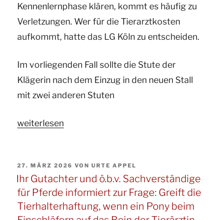
Kennenlernphase klären, kommt es häufig zu
Verletzungen. Wer für die Tierarztkosten
aufkommt, hatte das LG Köln zu entscheiden.
Im vorliegenden Fall sollte die Stute der
Klägerin nach dem Einzug in den neuen Stall
mit zwei anderen Stuten
„Ihr
weiterlesen
Gutachter
für
VERÖFFENTLICHT
27. MÄRZ 2026
VON
URTE APPEL
Pferde
AM
Ihr Gutachter und ö.b.v. Sachverständige
und
für Pferde informiert zur Frage: Greift die
ö.b.v.
Tierhalterhaftung, wenn ein Pony beim
Sachverständige
Einschläfern auf das Bein der Tierärztin