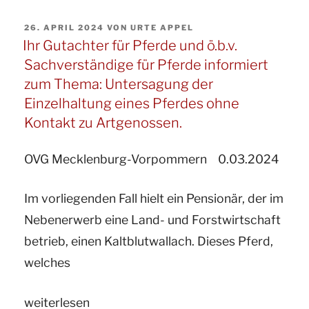
für
VERÖFFENTLICHT
26. APRIL 2024
VON
URTE APPEL
Pferde
AM
Ihr Gutachter für Pferde und ö.b.v.
und
Sachverständige für Pferde informiert
ö.b.v.
zum Thema: Untersagung der
Sachverständige
Einzelhaltung eines Pferdes ohne
für
Kontakt zu Artgenossen.
Pferde
OVG Mecklenburg-Vorpommern 0.03.2024
informiert
zum
Im vorliegenden Fall hielt ein Pensionär, der im
Thema:
Nebenerwerb eine Land- und Forstwirtschaft
Tierhalterhaftung
betrieb, einen Kaltblutwallach. Dieses Pferd,
in
welches
der
Gruppenhaltung“
„Ihr
weiterlesen