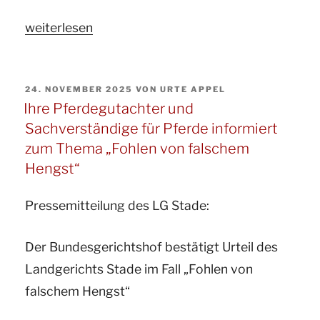
„Ihr
weiterlesen
Pferdegutachter
und
VERÖFFENTLICHT
24. NOVEMBER 2025
VON
URTE APPEL
Sachverständige
AM
Ihre Pferdegutachter und
ö.b.v.
Sachverständige für Pferde informiert
für
zum Thema „Fohlen von falschem
Pferde
Hengst“
informiert
zum
Pressemitteilung des LG Stade:
Thema
Der Bundesgerichtshof bestätigt Urteil des
Verkehrssicherungspflichten
Landgerichts Stade im Fall „Fohlen von
und
falschem Hengst“
Haftung
des