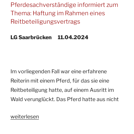
(BBodSchG).“
Pferdesachverständige informiert zum
ö.b.v.
Thema: Haftung im Rahmen eines
Sachverständige
Reitbeteiligungsvertrags
für
Pferde
LG Saarbrücken 11.04.2024
informieren
zum
Thema:
Im vorliegenden Fall war eine erfahrene
Haftung
Reiterin mit einem Pferd, für das sie eine
und
Reitbeteiligung hatte, auf einem Ausritt im
Beweislast
Wald verunglückt. Das Pferd hatte aus nicht
bei
der
„Ihr
weiterlesen
Verletzung
Gutachter
eines