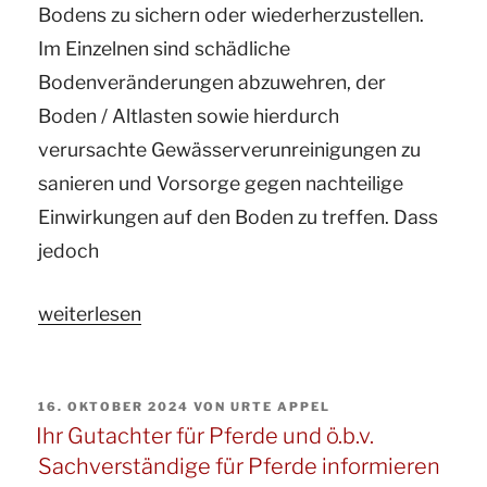
Bodens zu sichern oder wiederherzustellen.
Im Einzelnen sind schädliche
Bodenveränderungen abzuwehren, der
Boden / Altlasten sowie hierdurch
verursachte Gewässerverunreinigungen zu
sanieren und Vorsorge gegen nachteilige
Einwirkungen auf den Boden zu treffen. Dass
jedoch
„Ihr
weiterlesen
Gutachter
für
VERÖFFENTLICHT
16. OKTOBER 2024
VON
URTE APPEL
Pferde
AM
Ihr Gutachter für Pferde und ö.b.v.
und
Sachverständige für Pferde informieren
ö.b.v.