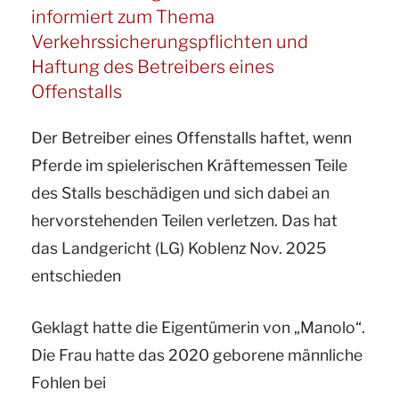
für
fällt?“
informiert zum Thema
Pferde
Verkehrssicherungspflichten und
informiert
Haftung des Betreibers eines
zum
Offenstalls
Thema:
Der Betreiber eines Offenstalls haftet, wenn
Konkurrierende
Pferde im spielerischen Kräftemessen Teile
Tierhalterhaftung
des Stalls beschädigen und sich dabei an
–
hervorstehenden Teilen verletzen. Das hat
passiv
das Landgericht (LG) Koblenz Nov. 2025
verhaltenes
entschieden
Pferd
verwirklicht
Geklagt hatte die Eigentümerin von „Manolo“.
keine
Die Frau hatte das 2020 geborene männliche
Tiergefahr“
Fohlen bei