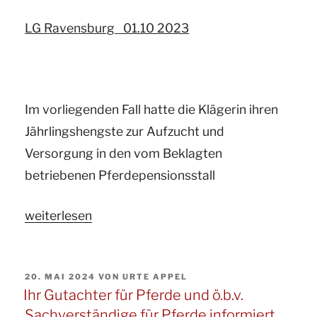
zum
LG Ravensburg 01.10 2023
Thema:
Wann
ist
ein
Im vorliegenden Fall hatte die Klägerin ihren
Reitverein
Jährlingshengste zur Aufzucht und
für
Versorgung in den vom Beklagten
seine
betriebenen Pferdepensionsstall
selbständig
arbeitende
„Ihr
weiterlesen
Reitlehrerin
Gutachter
sozialversicherungspflichtig?“
für
VERÖFFENTLICHT
20. MAI 2024
VON
URTE APPEL
Pferde
AM
Ihr Gutachter für Pferde und ö.b.v.
und
Sachverständige für Pferde informiert