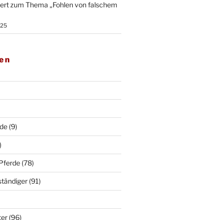
iert zum Thema „Fohlen von falschem
025
ien
rde
(9)
)
 Pferde
(78)
ständiger
(91)
ter
(96)