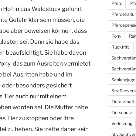
Pferd
Pf
 Hof in das Waldstück geführt
Pferdehaltu
nte Gefahr klar sein müssen, die
Pferdepensi
habe aber beweisen können, dass
Pony
Rei
ulasten sei. Denn sie habe das
Rücktritt
en beaufsichtigt. Sie habe davon
Sachverstän
Pony, das zum Ausreiten vermietet
Sachverständ
 bei Ausritten habe und im
Schleppjagd
 oder besonders gesichert
Straßenverk
 Tier auch nur mit einem
Tierarzthaft
eben worden sei. Die Mutter habe
Tierschutz
as Tier zu stoppen oder ihre
Verletzung
el zu heben. Sie treffe daher kein
öbv.Sachver