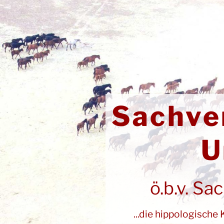
Zum
Inhalt
springen
Sachve
U
ö.b.v. Sa
...die hippologisc