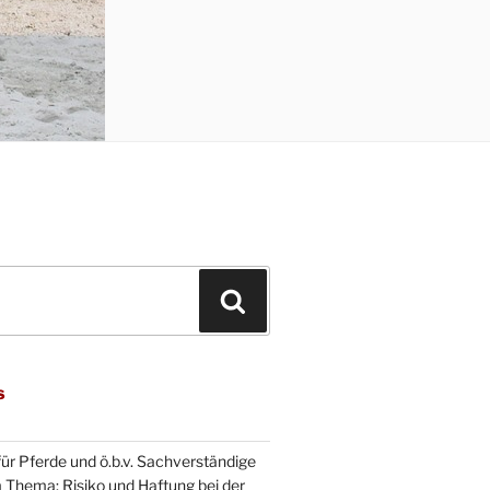
Suchen
s
für Pferde und ö.b.v. Sachverständige
m Thema: Risiko und Haftung bei der