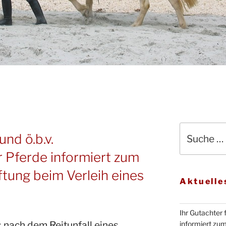
Suche
nd ö.b.v.
nach:
r Pferde informiert zum
ftung beim Verleih eines
Aktuelle
Ihr Gutachter 
 nach dem Reitunfall eines
informiert zu