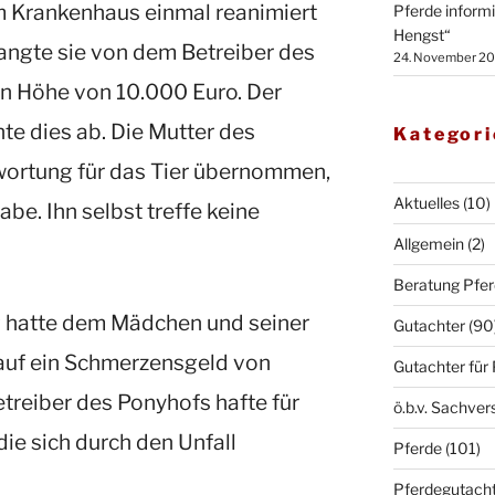
m Krankenhaus einmal reanimiert
Pferde inform
Hengst“
langte sie von dem Betreiber des
24. November 2
n Höhe von 10.000 Euro. Der
te dies ab. Die Mutter des
Kategor
ortung für das Tier übernommen,
Aktuelles
(10)
abe. Ihn selbst treffe keine
Allgemein
(2)
Beratung Pfe
 hatte dem Mädchen und seiner
Gutachter
(90
auf ein Schmerzensgeld von
Gutachter für
treiber des Ponyhofs hafte für
ö.b.v. Sachver
die sich durch den Unfall
Pferde
(101)
Pferdegutach