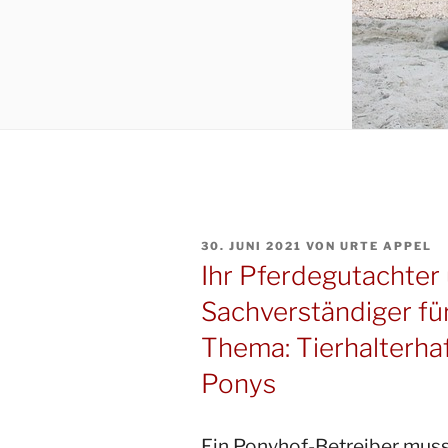
VERÖFFENTLICHT
30. JUNI 2021
VON
URTE APPEL
AM
Ihr Pferdegutachter u
Sachverständiger fü
Thema: Tierhalterha
Ponys
Ein Ponyhof-Betreiber muss