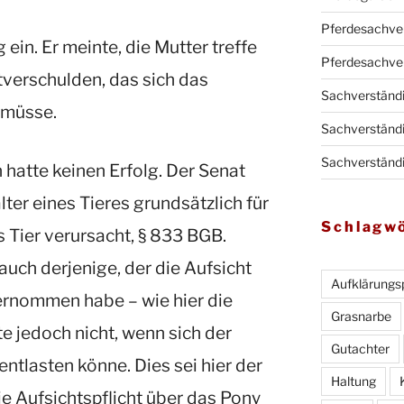
Pferdesachve
ein. Er meinte, die Mutter treffe
Pferdesachve
tverschulden, das sich das
Sachverständ
 müsse.
Sachverständi
Sachverständ
hatte keinen Erfolg. Der Senat
lter eines Tieres grundsätzlich für
Schlagw
 Tier verursacht, § 833 BGB.
uch derjenige, der die Aufsicht
Aufklärungsp
bernommen habe – wie hier die
Grasnarbe
te jedoch nicht, wenn sich der
Gutachter
ntlasten könne. Dies sei hier der
Haltung
ie Aufsichtspflicht über das Pony