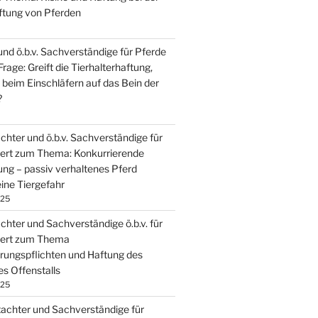
ftung von Pferden
und ö.b.v. Sachverständige für Pferde
Frage: Greift die Tierhalterhaftung,
 beim Einschläfern auf das Bein der
?
chter und ö.b.v. Sachverständige für
iert zum Thema: Konkurrierende
ung – passiv verhaltenes Pferd
eine Tiergefahr
025
chter und Sachverständige ö.b.v. für
iert zum Thema
rungspflichten und Haftung des
es Offenstalls
025
tachter und Sachverständige für