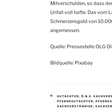
Mitverschulden, so dass de
Unfall voll hafte. Das vom 
Schmerzensgeld von 10.000
angemessen.
Quelle: Pressestelle OLG O
Bildquelle: Pixabay
KATEGORIEN
GUTACHTER
,
Ö.B.V. SACHVE
PFERDEGUTACHTER
,
PFERDE
SACHVERSTÄNDIGE
,
SACHVE