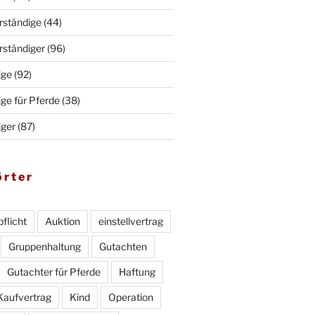
rständige
(44)
rständiger
(96)
ige
(92)
ge für Pferde
(38)
iger
(87)
örter
flicht
Auktion
einstellvertrag
Gruppenhaltung
Gutachten
Gutachter für Pferde
Haftung
Kaufvertrag
Kind
Operation