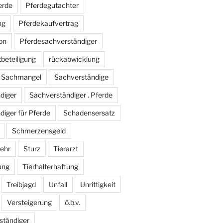
erde
Pferdegutachter
ng
Pferdekaufvertrag
on
Pferdesachverständiger
tbeteiligung
rückabwicklung
Sachmangel
Sachverständige
diger
Sachverständiger . Pferde
iger für Pferde
Schadensersatz
Schmerzensgeld
ehr
Sturz
Tierarzt
ung
Tierhalterhaftung
Treibjagd
Unfall
Unrittigkeit
Versteigerung
ö.b.v.
ständiger