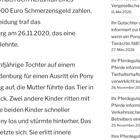
Vergesellscha
000 Euro Schmerzensgeld zahlen.
11. Mai 2026
idung traf das
Ihr Gutachter 
informiert zur 
rg am 26.11.2020, das eine
wenn ein Pony
lehnte.
Tierärztin fällt
27. März 2026
Ihr Pferdeguta
ünfjährige Tochter auf einem
Pferde inform
Tierhalterhaft
enburg für einen Ausritt ein
Pony
verwirklicht k
auf, die Mutter führte das Tier in
26. November 2
k. Zwei andere Kinder ritten mit
Ihr Pferdeguta
Pferde inform
ie beiden Kinder schneller
Verkehrssiche
Betreibers ein
Pony los und stürmte hinterher. Das
25. November 2
zte sich. Sie erlitt innere
Ihre Pferdegu