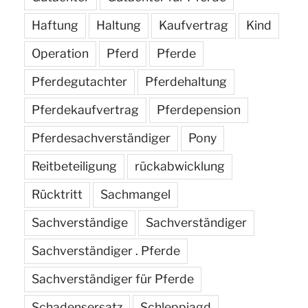
Haftung
Haltung
Kaufvertrag
Kind
Operation
Pferd
Pferde
Pferdegutachter
Pferdehaltung
Pferdekaufvertrag
Pferdepension
Pferdesachverständiger
Pony
Reitbeteiligung
rückabwicklung
Rücktritt
Sachmangel
Sachverständige
Sachverständiger
Sachverständiger . Pferde
Sachverständiger für Pferde
Schadensersatz
Schleppjagd