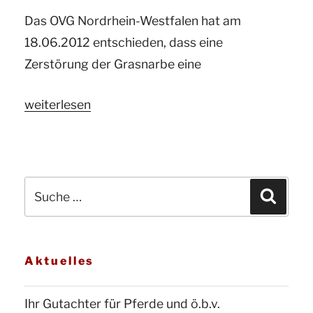
und
Das OVG Nordrhein-Westfalen hat am
das
18.06.2012 entschieden, dass eine
Bundesbodenschutzgesetz
Zerstörung der Grasnarbe eine
(BBodSchG).“
„Ihr
weiterlesen
Gutachter
und
ö.b.v.
Suche
Sachverständiger
Suchen
nach:
für
Pferde
informiert:
Aktuelles
Zerstörung
der
Ihr Gutachter für Pferde und ö.b.v.