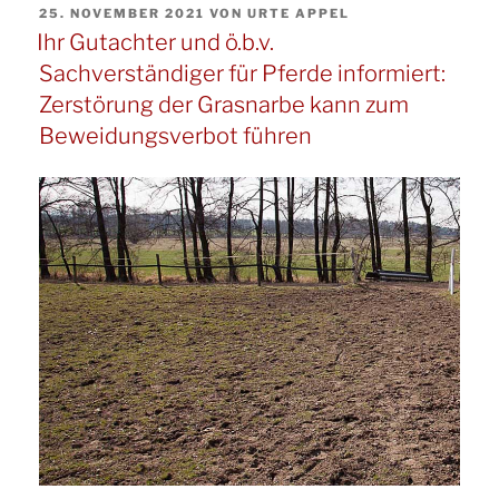
VERÖFFENTLICHT
25. NOVEMBER 2021
VON
URTE APPEL
Pferde
AM
Ihr Gutachter und ö.b.v.
und
Sachverständiger für Pferde informiert:
ö.b.v.
Zerstörung der Grasnarbe kann zum
Sachverständige
Beweidungsverbot führen
für
Pferde
informiert
zum
Thema:
Eine
durch
Überweidung
zerstörte
Grasnarbe