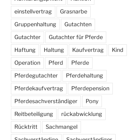
einstellvertrag
Grasnarbe
Gruppenhaltung
Gutachten
Gutachter
Gutachter für Pferde
Haftung
Haltung
Kaufvertrag
Kind
Operation
Pferd
Pferde
Pferdegutachter
Pferdehaltung
Pferdekaufvertrag
Pferdepension
Pferdesachverständiger
Pony
Reitbeteiligung
rückabwicklung
Rücktritt
Sachmangel
Sachverständige
Sachverständiger