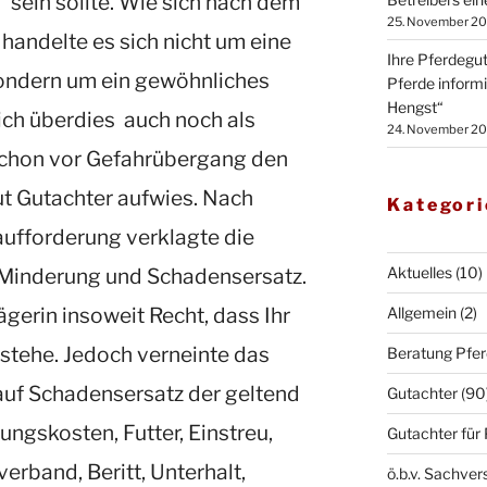
 sein sollte. Wie sich nach dem
25. November 2
 handelte es sich nicht um eine
Ihre Pferdegu
sondern um ein gewöhnliches
Pferde inform
Hengst“
ich überdies auch noch als
24. November 2
schon vor Gefahrübergang den
ut Gutachter aufwies. Nach
Kategor
aufforderung verklagte die
 Minderung und Schadensersatz.
Aktuelles
(10)
gerin insoweit Recht, dass Ihr
Allgemein
(2)
stehe. Jedoch verneinte das
Beratung Pfe
auf Schadensersatz der geltend
Gutachter
(90
ngskosten, Futter, Einstreu,
Gutachter für
erband, Beritt, Unterhalt,
ö.b.v. Sachver