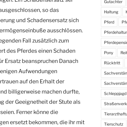
Gutachter
ausgeschlossen, so das
Haltung
derung und Schadensersatz sich
Pferd
Pf
 Vermögenseinbuße ausschlössen.
Pferdehaltu
iegenden Fall zusätzlich zum
Pferdepensi
t des Pferdes einen Schaden
Pony
Rei
afür Ersatz beanspruchen Danach
Rücktritt
erjenigen Aufwendungen
Sachverstän
rtrauen auf den Erhalt der
Sachverständ
nd billigerweise machen durfte,
Schleppjagd
ng der Geeignetheit der Stute als
Straßenverk
seien. Ferner könne die
Tierarzthaft
en ersetzt bekommen, die ihr mit
Tierschutz