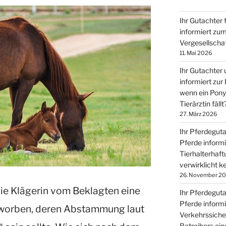
Ihr Gutachter 
informiert zu
Vergesellscha
11. Mai 2026
Ihr Gutachter 
informiert zur 
wenn ein Pony
Tierärztin fällt
27. März 2026
Ihr Pferdeguta
Pferde inform
Tierhalterhaft
verwirklicht k
26. November 2
die Klägerin vom Beklagten eine
Ihr Pferdeguta
Pferde inform
erworben, deren Abstammung laut
Verkehrssiche
Betreibers ein