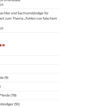
025
tachter und Sachverständige für
iert zum Thema „Fohlen von falschem
025
ien
rde
(9)
)
 Pferde
(78)
ständiger
(91)