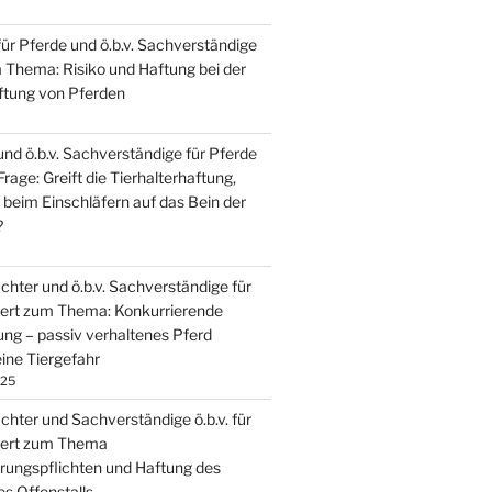
für Pferde und ö.b.v. Sachverständige
m Thema: Risiko und Haftung bei der
ftung von Pferden
und ö.b.v. Sachverständige für Pferde
Frage: Greift die Tierhalterhaftung,
 beim Einschläfern auf das Bein der
?
chter und ö.b.v. Sachverständige für
iert zum Thema: Konkurrierende
ung – passiv verhaltenes Pferd
eine Tiergefahr
025
chter und Sachverständige ö.b.v. für
iert zum Thema
rungspflichten und Haftung des
es Offenstalls