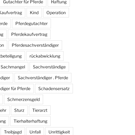
Gutachter für Pferde
Haftung
Kaufvertrag
Kind
Operation
erde
Pferdegutachter
ng
Pferdekaufvertrag
on
Pferdesachverständiger
tbeteiligung
rückabwicklung
Sachmangel
Sachverständige
diger
Sachverständiger . Pferde
iger für Pferde
Schadensersatz
Schmerzensgeld
ehr
Sturz
Tierarzt
ung
Tierhalterhaftung
Treibjagd
Unfall
Unrittigkeit