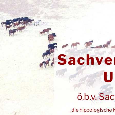
Zum
Inhalt
springen
Sachve
U
ö.b.v. Sa
...die hippologisc