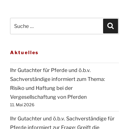
für
Pferde
Suche
und
Suchen
nach:
ö.b.v.
Sachverständiger
für
Aktuelles
Pferde
informiert:
Ihr Gutachter für Pferde und ö.b.v.
Eine
Sachverständige informiert zum Thema:
unter
Risiko und Haftung bei der
Pferdesportlern
Vergesellschaftung von Pferden
übliche
11. Mai 2026
Hilfeleistung
Ihr Gutachter und ö.b.v. Sachverständige für
begründet
Pferde informiert zur Frage: Greift die