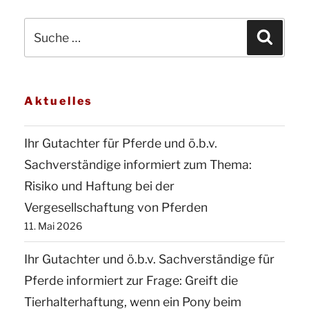
Sachverständige
Suche
für
Suchen
nach:
Pferde
informiert
zum
Aktuelles
Thema
„Fohlen
Ihr Gutachter für Pferde und ö.b.v.
von
Sachverständige informiert zum Thema:
falschem
Risiko und Haftung bei der
Hengst““
Vergesellschaftung von Pferden
11. Mai 2026
Ihr Gutachter und ö.b.v. Sachverständige für
Pferde informiert zur Frage: Greift die
Tierhalterhaftung, wenn ein Pony beim