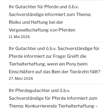
ein
Ihr Gutachter für Pferde und ö.b.v.
Verkäufer
Sachverständige informiert zum Thema:
über
Risiko und Haftung bei der
die
Vergesellschaftung von Pferden
kurze
11. Mai 2026
Besitzzeit
Ihr Gutachter und ö.b.v. Sachverständige für
aufklären?“
Pferde informiert zur Frage: Greift die
Tierhalterhaftung, wenn ein Pony beim
Einschläfern auf das Bein der Tierärztin fällt?
27. März 2026
Ihr Pferdegutachter und ö.b.v.
Sachverständige für Pferde informiert zum
Thema: Konkurrierende Tierhalterhaftung –