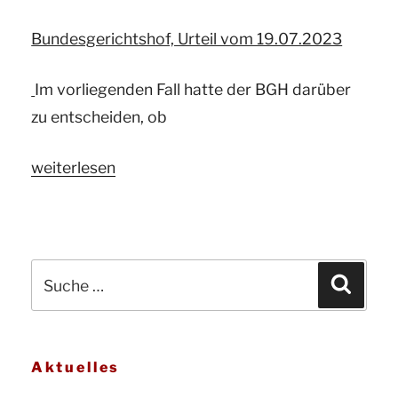
Bundesgerichtshof, Urteil vom 19.07.2023
Im vorliegenden Fall hatte der BGH darüber
zu entscheiden, ob
„Ihr
weiterlesen
Pferdegutachter
und
ö.b.v.
Suche
Pferdesachverständige
Suchen
nach:
informiert
zum
Thema:
Aktuelles
Muss