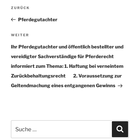
Beitragsnavigation
ZURÜCK
Vorheriger
Beitrag
Pferdegutachter
WEITER
Nächster
Beitrag
Ihr Pferdegutachter und öffentlich bestellter und
vereidigter Sachverständige für Pferderecht
informiert zum Thema: 1. Haftung bei verneintem
Zurückbehaltungsrecht 2. Voraussetzung zur
Geltendmachung eines entgangenen Gewinns
Suche
Suchen
nach: