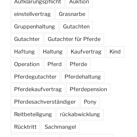
Aufklärungspflicht
Auktion
einstellvertrag
Grasnarbe
Gruppenhaltung
Gutachten
Gutachter
Gutachter für Pferde
Haftung
Haltung
Kaufvertrag
Kind
Operation
Pferd
Pferde
Pferdegutachter
Pferdehaltung
Pferdekaufvertrag
Pferdepension
Pferdesachverständiger
Pony
Reitbeteiligung
rückabwicklung
Rücktritt
Sachmangel